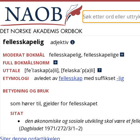
fellesskapelig
fellesskapelig
adjektiv
fellesskapelig
,
fellesskapelige
MODERAT BOKMÅL
FULL BOKMÅLSNORM
[fe´l:əskap(ə)li]
,
[feləska:´p(ə)li]
UTTALE
avledet av
fellesskap
med suffikset
-lig
ETYMOLOGI
BETYDNING OG BRUK
som hører til, gjelder for fellesskapet
SITAT
den økonomiske og sosiale utvikling skal være et felle
(
Dagbladet
1971/272/3/1–2
)
Siter denne ordartikkelen