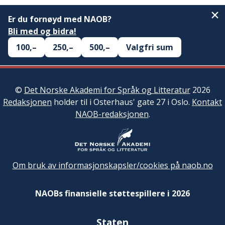
Er du fornøyd med NAOB?
Bli med og bidra!
100,–
250,–
500,–
Valgfri sum
©
Det Norske Akademi for Språk og Litteratur
2026
Redaksjonen
holder til i Osterhaus' gate 27 i Oslo.
Kontakt
NAOB-redaksjonen
.
Om bruk av informasjonskapsler/cookies på naob.no
NAOBs finansielle støttespillere i 2026
Staten