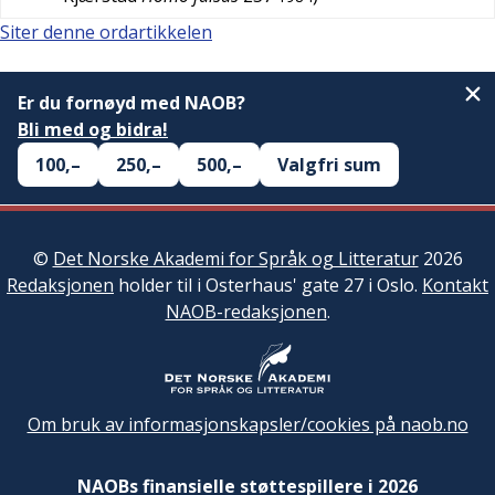
Siter denne ordartikkelen
Er du fornøyd med NAOB?
Bli med og bidra!
100,–
250,–
500,–
Valgfri sum
©
Det Norske Akademi for Språk og Litteratur
2026
Redaksjonen
holder til i Osterhaus' gate 27 i Oslo.
Kontakt
NAOB-redaksjonen
.
Om bruk av informasjonskapsler/cookies på naob.no
NAOBs finansielle støttespillere i 2026