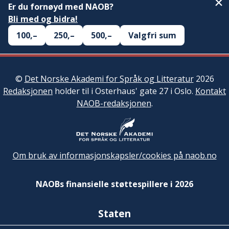
Er du fornøyd med NAOB?
Bli med og bidra!
100,–
250,–
500,–
Valgfri sum
©
Det Norske Akademi for Språk og Litteratur
2026
Redaksjonen
holder til i Osterhaus' gate 27 i Oslo.
Kontakt
NAOB-redaksjonen
.
Om bruk av informasjonskapsler/cookies på naob.no
NAOBs finansielle støttespillere i 2026
Staten