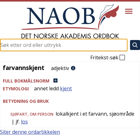
Fritekst-søk
farvannskjent
farvannskjent
adjektiv
FULL BOKMÅLSNORM
annet ledd
kjent
ETYMOLOGI
BETYDNING OG BRUK
lokalkjent i et farvann, sjøområde
SJØFART
, OM PERSON
| jf.
los
Siter denne ordartikkelen