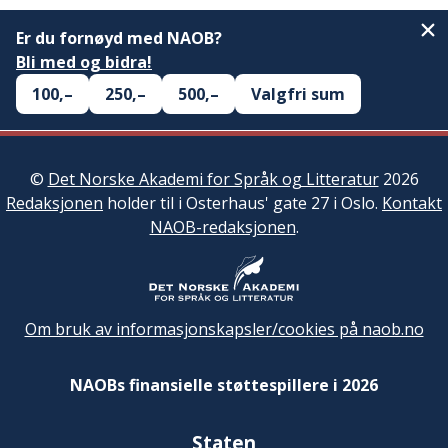
Er du fornøyd med NAOB?
Bli med og bidra!
100,–
250,–
500,–
Valgfri sum
©
Det Norske Akademi for Språk og Litteratur
2026
Redaksjonen
holder til i Osterhaus' gate 27 i Oslo.
Kontakt
NAOB-redaksjonen
.
Om bruk av informasjonskapsler/cookies på naob.no
NAOBs finansielle støttespillere i 2026
Staten