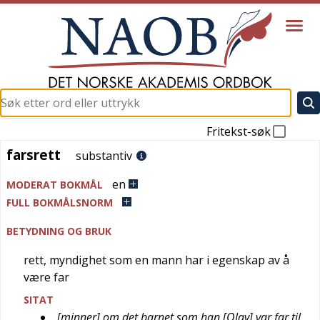
Fritekst-søk
farsrett
farsrett
substantiv
en
MODERAT BOKMÅL
FULL BOKMÅLSNORM
BETYDNING OG BRUK
rett, myndighet som en mann har i egenskap av å
være far
SITAT
[minner] om det barnet som han [Olav] var far til