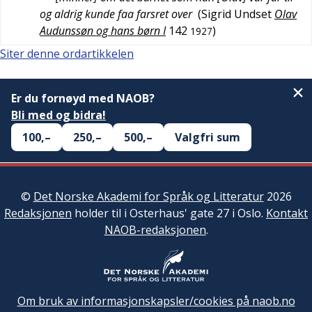
og aldrig kunde faa farsret over
(
Sigrid Undset
Olav
Audunssøn og hans børn I
142
)
1927
Siter denne ordartikkelen
Er du fornøyd med NAOB?
Bli med og bidra!
100,–
250,–
500,–
Valgfri sum
©
Det Norske Akademi for Språk og Litteratur
2026
Redaksjonen
holder til i Osterhaus' gate 27 i Oslo.
Kontakt
NAOB-redaksjonen
.
Om bruk av informasjonskapsler/cookies på naob.no