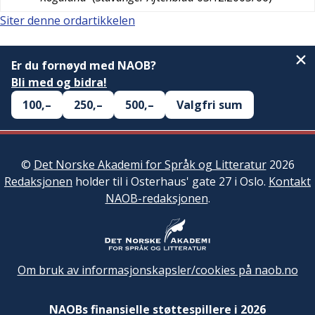
Siter denne ordartikkelen
Er du fornøyd med NAOB?
Bli med og bidra!
100,–
250,–
500,–
Valgfri sum
©
Det Norske Akademi for Språk og Litteratur
2026
Redaksjonen
holder til i Osterhaus' gate 27 i Oslo.
Kontakt
NAOB-redaksjonen
.
Om bruk av informasjonskapsler/cookies på naob.no
NAOBs finansielle støttespillere i 2026