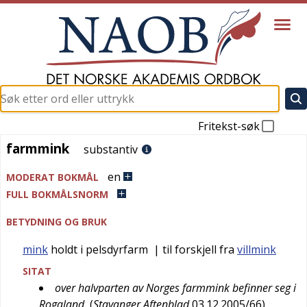
Fritekst-søk
farmmink
farmmink
substantiv
en
MODERAT BOKMÅL
FULL BOKMÅLSNORM
BETYDNING OG BRUK
mink
holdt i pelsdyrfarm
| til forskjell fra
villmink
SITAT
over halvparten av Norges farmmink befinner seg i
Rogaland
(
Stavanger Aftenblad
03.12.2005/66
)