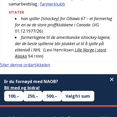
samarbeidslag
;
farmerklubb
SITATER
han spiller [ishockey] for Ottawa 67 – et farmerlag
for en av de store proffklubbene i Canada
(
VG
01.12.1977/26
)
farmerlagene til de amerikanske ishockey-lagene,
der de beste spillerne blir plukket ut til å spille på
elitenivå i NHL
(
Levi Henriksen
Lille Norge i store
Alaska
94
)
1999
Siter denne ordartikkelen
Er du fornøyd med NAOB?
Bli med og bidra!
100,–
250,–
500,–
Valgfri sum