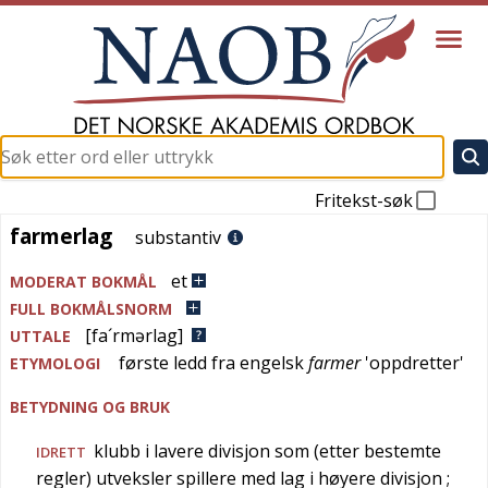
Fritekst-søk
farmerlag
farmerlag
substantiv
et
MODERAT BOKMÅL
FULL BOKMÅLSNORM
[fa´rmərlag]
UTTALE
første ledd fra
engelsk
farmer
'
oppdretter
'
ETYMOLOGI
BETYDNING OG BRUK
klubb i lavere divisjon som (etter bestemte
IDRETT
regler) utveksler spillere med lag i høyere divisjon
;