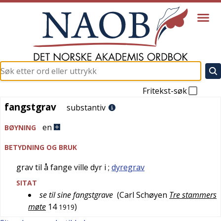
Fritekst-søk
fangstgrav
fangstgrav
substantiv
en
BØYNING
BETYDNING OG BRUK
grav til å fange ville dyr i
;
dyregrav
SITAT
se til sine fangstgrave
(
Carl Schøyen
Tre stammers
møte
14
)
1919