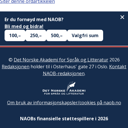
Siter denne ordartikkelen
Er du fornøyd med NAOB?
Bli med og bidra!
100,–
250,–
500,–
Valgfri sum
©
Det Norske Akademi for Språk og Litteratur
2026
Redaksjonen
holder til i Osterhaus' gate 27 i Oslo.
Kontakt
NAOB-redaksjonen
.
Om bruk av informasjonskapsler/cookies på naob.no
NAOBs finansielle støttespillere i 2026