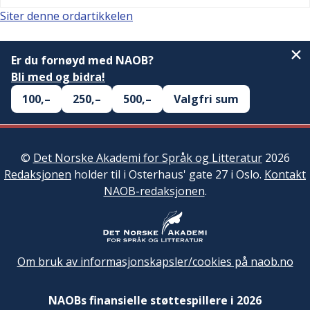
Siter denne ordartikkelen
Er du fornøyd med NAOB?
Bli med og bidra!
100,–
250,–
500,–
Valgfri sum
©
Det Norske Akademi for Språk og Litteratur
2026
Redaksjonen
holder til i Osterhaus' gate 27 i Oslo.
Kontakt
NAOB-redaksjonen
.
Om bruk av informasjonskapsler/cookies på naob.no
NAOBs finansielle støttespillere i 2026