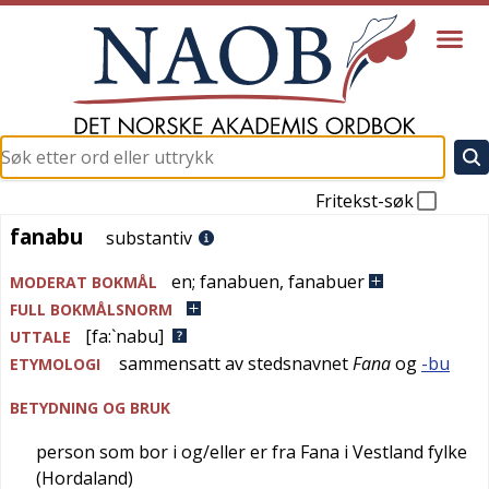
Fritekst-søk
fanabu
fanabu
substantiv
en
;
fanabuen
,
fanabuer
MODERAT BOKMÅL
FULL BOKMÅLSNORM
[fa:`nabu]
UTTALE
sammensatt av stedsnavnet
Fana
og
-bu
ETYMOLOGI
BETYDNING OG BRUK
person som bor i og/eller er fra Fana i Vestland fylke
(Hordaland)