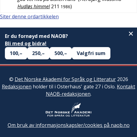
Hudløs himmel
211
)
1986
Siter denne ordartikkelen
Er du fornøyd med NAOB?
Bli med og bidra!
100,–
250,–
500,–
Valgfri sum
©
Det Norske Akademi for Språk og Litteratur
2026
Redaksjonen
holder til i Osterhaus' gate 27 i Oslo.
Kontakt
NAOB-redaksjonen
.
Om bruk av informasjonskapsler/cookies på naob.no