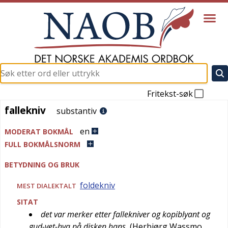
Fritekst-søk
fallekniv
fallekniv
substantiv
en
MODERAT BOKMÅL
FULL BOKMÅLSNORM
BETYDNING OG BRUK
foldekniv
MEST
DIALEKTALT
SITAT
det var merker etter fallekniver og kopiblyant og
gud-vet-hva på disken hans
(
Herbjørg Wassmo