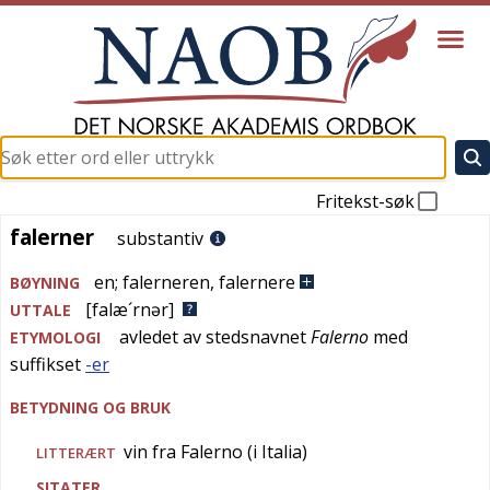
Fritekst-søk
falerner
falerner
substantiv
en
;
falerneren
,
falernere
BØYNING
[falæ´rnər]
UTTALE
avledet av stedsnavnet
Falerno
med
ETYMOLOGI
suffikset
-er
BETYDNING OG BRUK
vin fra Falerno (i Italia)
LITTERÆRT
SITATER