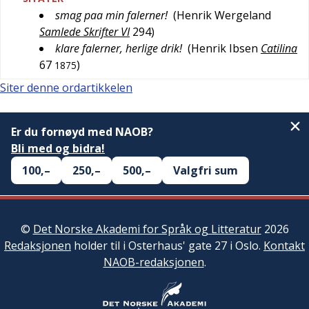
smag paa min falerner!
(
Henrik Wergeland
Samlede Skrifter VI
294
)
klare falerner, herlige drik!
(
Henrik Ibsen
Catilina
67
)
1875
Siter denne ordartikkelen
Er du fornøyd med NAOB?
Bli med og bidra!
100,–
250,–
500,–
Valgfri sum
©
Det Norske Akademi for Språk og Litteratur
2026
Redaksjonen
holder til i Osterhaus' gate 27 i Oslo.
Kontakt
NAOB-redaksjonen
.