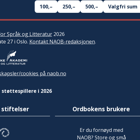
100,–
250,–
500,–
Valgfri sum
or Språk og Litteratur
2026
ate 27 i Oslo.
Kontakt NAOB-redaksjonen
.
kapsler/cookies på naob.no
 støttespillere i 2026
 stiftelser
Ordbokens brukere
Er du fornøyd med
NAOB? Store og små