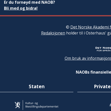
Er du fornøyd med NAOB?
Bli med og bidra!
©
Det Norske Akademi f
Redaksjonen
holder til i Osterhaus' g
Om bruk av informasjons
NAOBs finansielle
Staten
Private