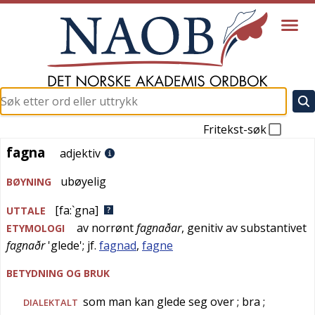
Fritekst-søk
fagna
fagna
adjektiv
ubøyelig
BØYNING
[fa:`gna]
UTTALE
av
norrønt
fagnaðar
, genitiv av substantivet
ETYMOLOGI
fagnaðr
'
glede
'; jf.
fagnad
,
fagne
BETYDNING OG BRUK
som man kan glede seg over
; bra
;
DIALEKTALT