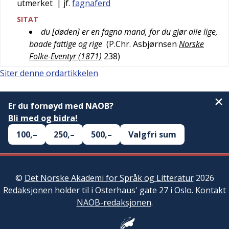
utmerket
| jf.
fagnaferd
SITAT
du [døden] er en fagna mand, for du gjør alle lige,
baade fattige og rige
(
P.Chr. Asbjørnsen
Norske
Folke-Eventyr (1871)
238
)
Siter denne ordartikkelen
Er du fornøyd med NAOB?
Bli med og bidra!
100,–
250,–
500,–
Valgfri sum
©
Det Norske Akademi for Språk og Litteratur
2026
Redaksjonen
holder til i Osterhaus' gate 27 i Oslo.
Kontakt
NAOB-redaksjonen
.