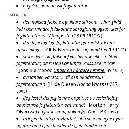
engelsk, utenlandsk faglitteratur
SITATER
den noksaa flokete og uklare stil som … har glidd
ind i den mindre fuldkomne sprogføring ogsaa utenfor
faglitteraturen
(
Aftenposten
28.09.1912/2
)
den tilgjengelige faglitteratur gir motstridende
opplysninger
(
Alf B. Bryn
Tinder og banditter
19
)
1943
store deler av [bøkene] var historie eller militær
faglitteratur, og resten var tunge, klassiske verker
(
Jens Bjørneboe
Under en hårdere himmel
39
)
1957
avstanden var stor … til den akademiske
faglitteraturen
(
Hilde Diesen
Hanna Winsnes
217
)
2000
[jeg leste] det jeg kunne oppdrive av vederheftig
akademisk faglitteratur om emnet
(
Morten Harry
Olsen
Naken for leseren, naken for Gud
LBK
)
1997
trangen til etterprøvbarhet, til å se med egne øyne
og røre med egne hender de gjenstander som