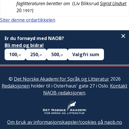
faglitteraturen beretter om
(
Liv Bliksrud
Sigrid Undset
20
)
1997
Siter denne ordartikkelen
Er du fornøyd med NAOB?
Bli med og bidra!
100,–
250,–
500,–
Valgfri sum
©
Det Norske Akademi for Språk og Litteratur
2026
Redaksjonen
holder til i Osterhaus' gate 27 i Oslo.
Kontakt
NAOB-redaksjonen
.
Om bruk av informasjonskapsler/cookies på naob.no