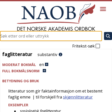
Fritekst-søk
faglitteratur
faglitteratur
substantiv
en
MODERAT BOKMÅL
FULL BOKMÅLSNORM
BETYDNING OG BRUK
litteratur som gir faktainformasjon om et bestemt
faglig emne
| til forskjell fra
skjønnlitteratur
EKSEMPLER
sosiologisk faglitteratur