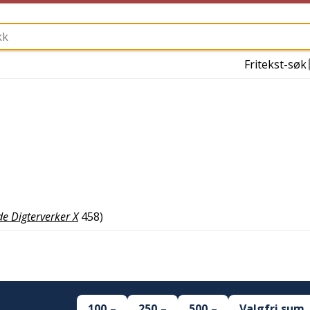
Fritekst-søk
e Digterverker X
458
)
100,–
250,–
500,–
Valgfri sum