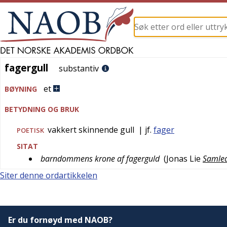
fagergull
fagergull
substantiv
et
BØYNING
BETYDNING OG BRUK
vakkert skinnende gull
| jf.
fager
POETISK
SITAT
barndommens krone af fagerguld
(
Jonas Lie
Samled
Siter denne ordartikkelen
Er du fornøyd med NAOB?