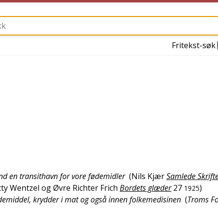
Fritekst-søk
nd en transithavn for vore fødemidler
(
Nils Kjær
Samlede Skrifte
tty Wentzel og Øvre Richter Frich
Bordets glæder
27
)
1925
demiddel, krydder i mat og også innen folkemedisinen
(
Troms Fo