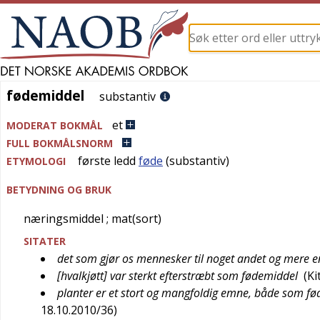
fødemiddel
fødemiddel
substantiv
et
MODERAT BOKMÅL
FULL BOKMÅLSNORM
første ledd
føde
(substantiv)
ETYMOLOGI
BETYDNING OG BRUK
næringsmiddel
; mat(sort)
SITATER
det som gjør os mennesker til noget andet og mere e
[hvalkjøtt] var sterkt efterstræbt som fødemiddel
(
Ki
planter er et stort og mangfoldig emne, både som fø
18.10.2010/36
)