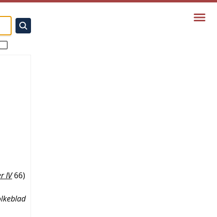
r IV
66
)
lkeblad