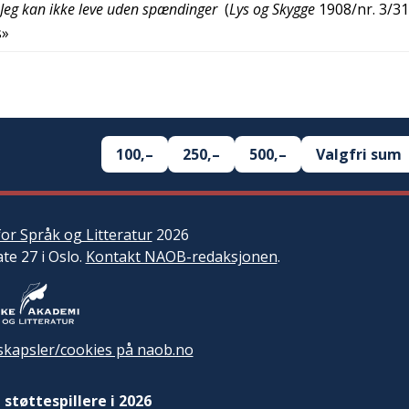
 Jeg kan ikke leve uden spændinger
(
Lys og Skygge
1908/nr. 3/31
s»
100,–
250,–
500,–
Valgfri sum
or Språk og Litteratur
2026
ate 27 i Oslo.
Kontakt NAOB-redaksjonen
.
kapsler/cookies på naob.no
 støttespillere i 2026