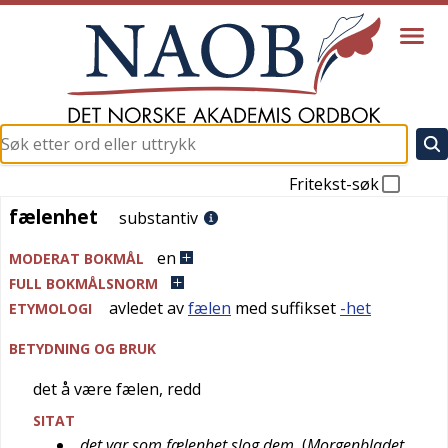
Fritekst-søk
fælenhet
fælenhet
substantiv
en
MODERAT BOKMÅL
FULL BOKMÅLSNORM
avledet av
fælen
med suffikset
-het
ETYMOLOGI
BETYDNING OG BRUK
det å være fælen, redd
SITAT
det var som fælenhet slog dem
(
Morgenbladet