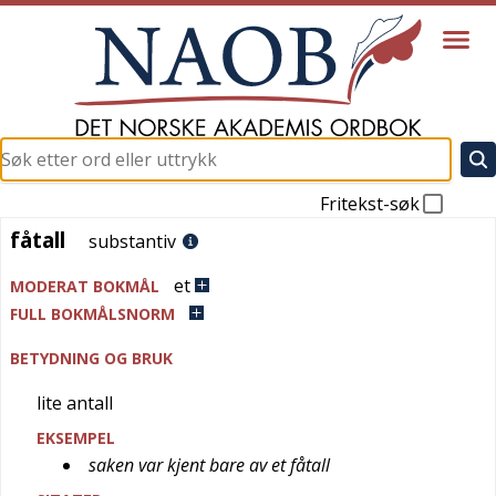
Fritekst-søk
fåtall
fåtall
substantiv
et
MODERAT BOKMÅL
FULL BOKMÅLSNORM
BETYDNING OG BRUK
lite antall
EKSEMPEL
saken var kjent bare av et fåtall