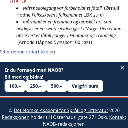
SITATER
videre skolegang var forbeholdt et fåtall
(
Ørnulf
Hodne
Folkeskolen i folkeminnet
LBK
)
2010
mårhund er en fremmed og uønsket art, som
heldigvis er en svært sjelden gjest i Norge. Den er kun
observert et fåtall ganger i Finnmark og Trøndelag
(
Arnodd Håpnes
Dyrespor
100
)
2021
Siter denne ordartikkelen
Er du fornøyd med NAOB?
Bli med og bidra!
100,–
250,–
500,–
Valgfri sum
©
Det Norske Akademi for Språk og Litteratur
2026
Redaksjonen
holder til i Osterhaus' gate 27 i Oslo.
Kontakt
NAOB-redaksjonen
.