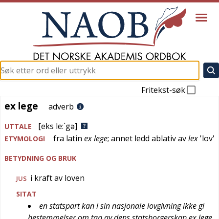
Fritekst-søk
ex lege
ex lege
adverb
[eks le:`gə]
UTTALE
fra
latin
ex lege
; annet ledd ablativ av
lex
'
lov
'
ETYMOLOGI
BETYDNING OG BRUK
i kraft av loven
JUS
SITAT
en statspart kan i sin nasjonale lovgivning ikke gi
bestemmelser om tap av dens statsborgerskap ex lege