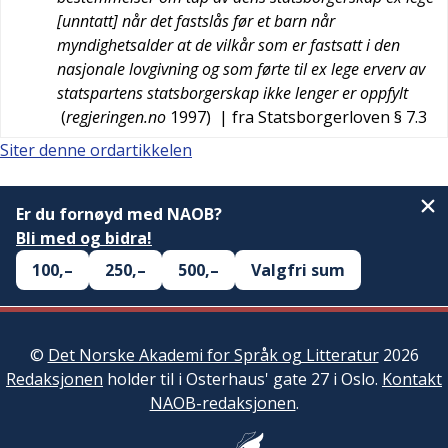
[unntatt] når det fastslås før et barn når
myndighetsalder at de vilkår som er fastsatt i den
nasjonale lovgivning og som førte til ex lege erverv av
statspartens statsborgerskap ikke lenger er oppfylt
(
regjeringen.no
1997
)
| fra Statsborgerloven § 7.3
Siter denne ordartikkelen
Er du fornøyd med NAOB?
Bli med og bidra!
100,–
250,–
500,–
Valgfri sum
©
Det Norske Akademi for Språk og Litteratur
2026
Redaksjonen
holder til i Osterhaus' gate 27 i Oslo.
Kontakt
NAOB-redaksjonen
.