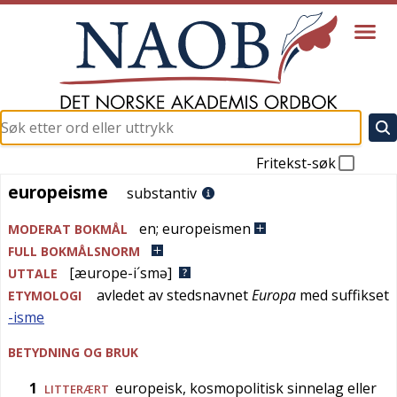
Fritekst-søk
europeisme
europeisme
substantiv
en
;
europeismen
MODERAT BOKMÅL
FULL BOKMÅLSNORM
[æurope-i´smə]
UTTALE
avledet av stedsnavnet
Europa
med suffikset
ETYMOLOGI
-isme
BETYDNING OG BRUK
1
europeisk, kosmopolitisk sinnelag eller
LITTERÆRT