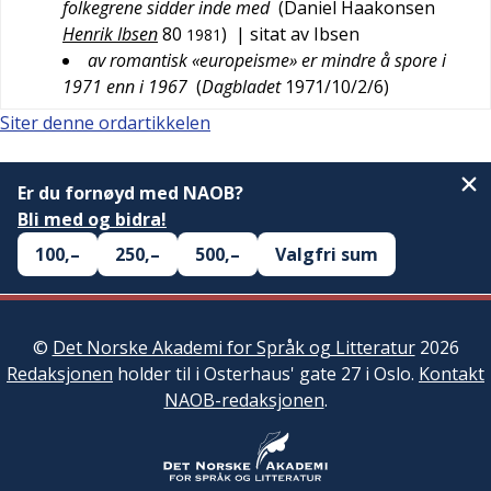
folkegrene sidder inde med
(
Daniel Haakonsen
Henrik Ibsen
80
)
| sitat av Ibsen
1981
av romantisk «europeisme» er mindre å spore i
1971 enn i 1967
(
Dagbladet
1971/10/2/6
)
Siter denne ordartikkelen
Er du fornøyd med NAOB?
Bli med og bidra!
100,–
250,–
500,–
Valgfri sum
©
Det Norske Akademi for Språk og Litteratur
2026
Redaksjonen
holder til i Osterhaus' gate 27 i Oslo.
Kontakt
NAOB-redaksjonen
.