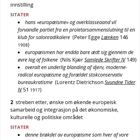
innstilling
SITATER
hans «europæisme» og overklasseaand vil
forvandle partiet fra en proletarsammenslutning til en
klub for salonradikalere
(
Peter Egge
Lænken
146
)
1908
europæismen har endda bare ædt sig gjennem de
øvre lag af folkene
(
Nils Kjær
Samlede Skrifter IV
149
)
overalt en underlig blanding af djerv, moderne-
radical europæisme og forældet stokconservativ
bureaukratisme
(
Lorentz Dietrichson
Svundne Tider
IV
51
)
1917
2
streben etter, ønske om økende europeisk
samarbeid og integrasjon på det økonomiske,
kulturelle og politiske området
SITATER
denne brøkdel av europæisme som hver af vore