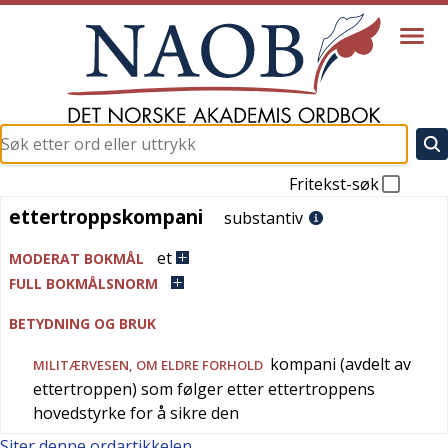
Fritekst-søk
ettertroppskompani
ettertroppskompani
substantiv
et
MODERAT BOKMÅL
FULL BOKMÅLSNORM
BETYDNING OG BRUK
kompani (avdelt av
MILITÆRVESEN
, OM ELDRE FORHOLD
ettertroppen) som følger etter ettertroppens
hovedstyrke for å sikre den
Siter denne ordartikkelen