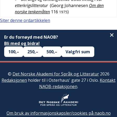
etterkrigslitteratur
(
Georg Johannesen
Om den
norske tenkemåten
116
)
1975
Siter denne ordartikkelen
Er du fornøyd med NAOB?
Bli med og bidra!
100,–
250,–
500,–
Valgfri sum
©
Det Norske Akademi for Språk og Litteratur
2026
Redaksjonen
holder til i Osterhaus' gate 27 i Oslo.
Kontakt
NAOB-redaksjonen
.
Om bruk av informasjonskapsler/cookies på naob.no