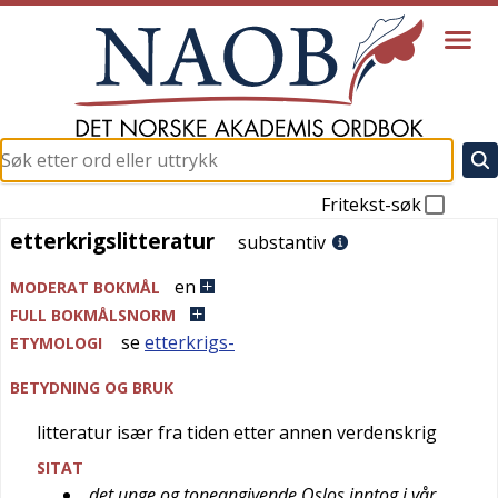
Fritekst-søk
etterkrigslitteratur
etterkrigslitteratur
substantiv
en
MODERAT BOKMÅL
FULL BOKMÅLSNORM
se
etterkrigs-
ETYMOLOGI
BETYDNING OG BRUK
litteratur især fra tiden etter annen verdenskrig
SITAT
det unge og toneangivende Oslos inntog i vår