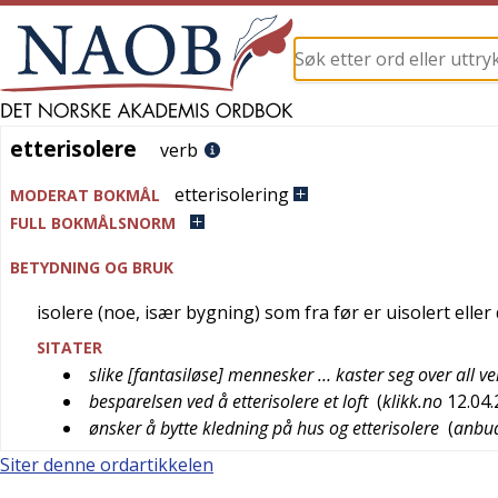
etterisolere
etterisolere
verb
etterisolering
MODERAT BOKMÅL
FULL BOKMÅLSNORM
BETYDNING OG BRUK
isolere (noe, især bygning) som fra før er uisolert eller 
SITATER
slike [fantasiløse] mennesker … kaster seg over all ve
besparelsen ved å etterisolere et loft
(
klikk.no
12.04
ønsker å bytte kledning på hus og etterisolere
(
anbud
Siter denne ordartikkelen