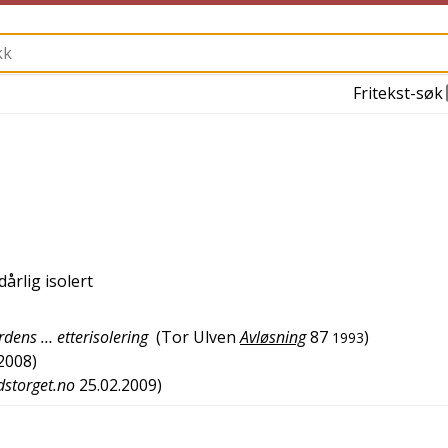
Fritekst-søk
dårlig isolert
rdens … etterisolering
(
Tor Ulven
Avløsning
87
)
1993
.2008
)
storget.no
25.02.2009
)