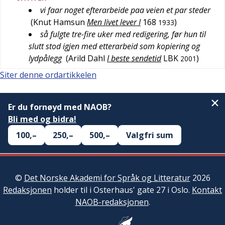
vi faar noget efterarbeide paa veien et par steder
(
Knut Hamsun
Men livet lever I
168
)
1933
så fulgte tre-fire uker med redigering, før hun til
slutt stod igjen med etterarbeid som kopiering og
lydpålegg
(
Arild Dahl
I beste sendetid
LBK
)
2001
Siter denne ordartikkelen
Er du fornøyd med NAOB?
Bli med og bidra!
100,–
250,–
500,–
Valgfri sum
©
Det Norske Akademi for Språk og Litteratur
2026
Redaksjonen
holder til i Osterhaus' gate 27 i Oslo.
Kontakt
NAOB-redaksjonen
.