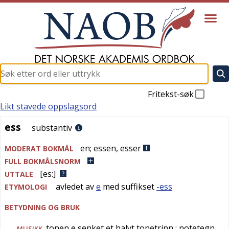
Fritekst-søk
Likt stavede oppslagsord
ess
ess
substantiv
en
;
essen
,
esser
MODERAT BOKMÅL
FULL BOKMÅLSNORM
[es:]
UTTALE
avledet av
e
med suffikset
-ess
ETYMOLOGI
BETYDNING OG BRUK
tonen e senket et halvt tonetrinn
; notetegn
MUSIKK