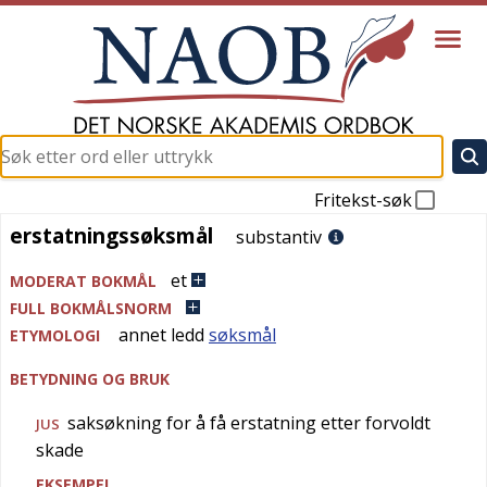
Fritekst-søk
erstatningssøksmål
erstatningssøksmål
substantiv
et
MODERAT BOKMÅL
FULL BOKMÅLSNORM
annet ledd
søksmål
ETYMOLOGI
BETYDNING OG BRUK
saksøkning for å få erstatning etter forvoldt
JUS
skade
EKSEMPEL