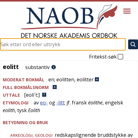
Fritekst-søk
eolitt
eolitt
substantiv
en
;
eolitten
,
eolitter
MODERAT BOKMÅL
FULL BOKMÅLSNORM
[eoli´t:]
UTTALE
av
eo-
og
-litt
; jf.
fransk
éolithe
,
engelsk
ETYMOLOGI
eolith
,
tysk
Eolith
BETYDNING OG BRUK
redskapslignende bruddstykke av
ARKEOLOGI
,
GEOLOGI