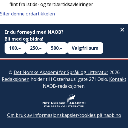
flint fra istids- og tertiærtidsavleiringer
Siter denne ordartikkelen
Er du fornøyd med NAOB?
Bli med og bidra!
100,–
250,–
500,–
Valgfri sum
©
Det Norske Akademi for Språk og Litteratur
2026
Redaksjonen
holder til i Osterhaus' gate 27 i Oslo.
Kontakt
NAOB-redaksjonen
.
Om bruk av informasjonskapsler/cookies på naob.no