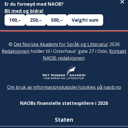
Er du fornøyd med NAOB?
Bli med og bidra!
100,–
250,–
500,–
Valgfri sum
©
Det Norske Akademi for Språk og Litteratur
2026
Redaksjonen
holder til i Osterhaus' gate 27 i Oslo.
Kontakt
NAOB-redaksjonen
.
Om bruk av informasjonskapsler/cookies på naob.no
NAOBs finansielle støttespillere i 2026
Staten