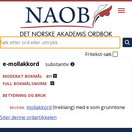
Fritekst-søk
e-mollakkord
e-mollakkord
substantiv
en
MODERAT BOKMÅL
FULL BOKMÅLSNORM
BETYDNING OG BRUK
mollakkord
(treklang) med e som grunntone
MUSIKK
Siter denne ordartikkelen