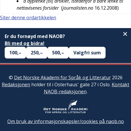
å dyplenke [til] artikler, istedenfor å bare lenke til
nettavisenes forsider
(
journalisten.no
16.12.2008
)
Siter denne ordartikkelen
Er du fornøyd med NAOB?
Bli med og bidra!
100,–
250,–
500,–
Valgfri sum
©
Det Norske Akademi for Språk og Litteratur
2026
Redaksjonen
holder til i Osterhaus' gate 27 i Oslo.
Kontakt
NAOB-redaksjonen
.
Om bruk av informasjonskapsler/cookies på naob.no