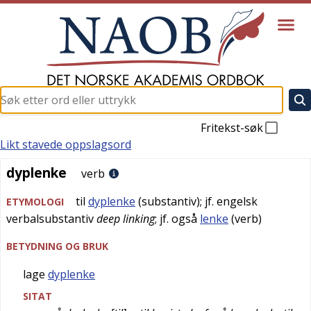
Fritekst-søk
Likt stavede oppslagsord
dyplenke
dyplenke
verb
til
dyplenke
(substantiv); jf.
engelsk
ETYMOLOGI
verbalsubstantiv
deep linking
; jf. også
lenke
(verb)
BETYDNING OG BRUK
lage
dyplenke
SITAT