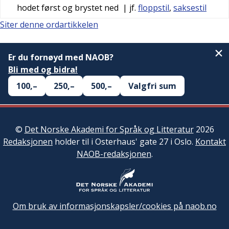
hodet først og brystet ned
| jf.
floppstil
,
saksestil
Siter denne ordartikkelen
Er du fornøyd med NAOB?
Bli med og bidra!
100,–
250,–
500,–
Valgfri sum
©
Det Norske Akademi for Språk og Litteratur
2026
Redaksjonen
holder til i Osterhaus' gate 27 i Oslo.
Kontakt
NAOB-redaksjonen
.
Om bruk av informasjonskapsler/cookies på naob.no