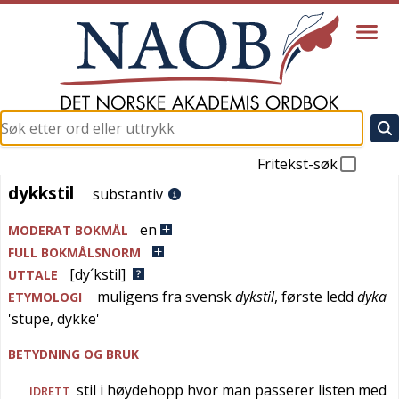
Fritekst-søk
dykkstil
dykkstil
substantiv
en
MODERAT BOKMÅL
FULL BOKMÅLSNORM
[dy´kstil]
UTTALE
muligens fra
svensk
dykstil
, første ledd
dyka
ETYMOLOGI
'
stupe, dykke
'
BETYDNING OG BRUK
stil i høydehopp hvor man passerer listen med
IDRETT