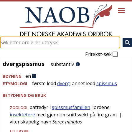
Fritekst-søk
dvergspissmus
dvergspissmus
substantiv
en
BØYNING
første ledd
dverg
; annet ledd
spissmus
ETYMOLOGI
BETYDNING OG BRUK
pattedyr i
spissmusfamilien
i ordene
ZOOLOGI
insektetere
med gjennomsnittsvekt på fire gram
|
vitenskapelig navn
Sorex minutus
UTTRYKK