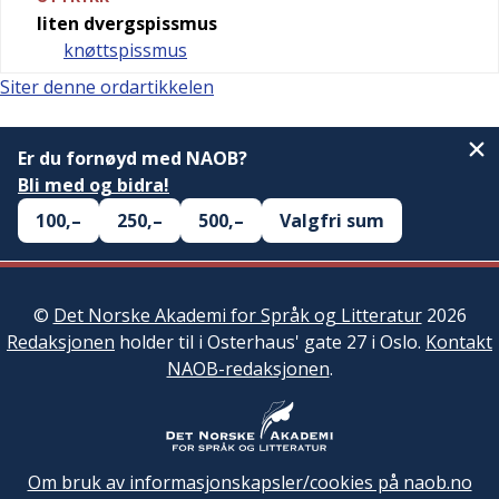
liten dvergspissmus
knøttspissmus
Siter denne ordartikkelen
Er du fornøyd med NAOB?
Bli med og bidra!
100,–
250,–
500,–
Valgfri sum
©
Det Norske Akademi for Språk og Litteratur
2026
Redaksjonen
holder til i Osterhaus' gate 27 i Oslo.
Kontakt
NAOB-redaksjonen
.
Om bruk av informasjonskapsler/cookies på naob.no