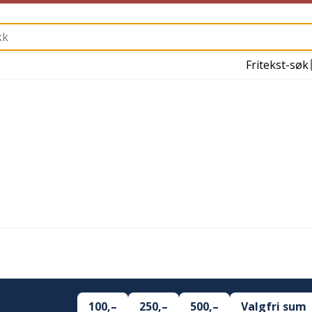
Fritekst-søk
100,–
250,–
500,–
Valgfri sum