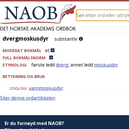
dvergmoskusdyr
dvergmoskusdyr
substantiv
et
MODERAT BOKMÅL
FULL BOKMÅLSNORM
første ledd
dverg
; annet ledd
moskusdyr
ETYMOLOGI
BETYDNING OG BRUK
vannmoskusdyr
ZOOLOGI
Siter denne ordartikkelen
Er du fornøyd med NAOB?