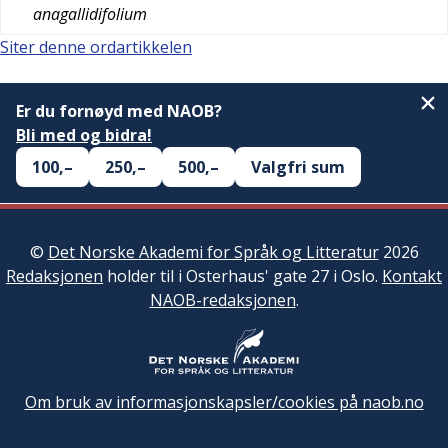
anagallidifolium
Siter denne ordartikkelen
Er du fornøyd med NAOB?
Bli med og bidra!
100,–
250,–
500,–
Valgfri sum
©
Det Norske Akademi for Språk og Litteratur
2026
Redaksjonen
holder til i Osterhaus' gate 27 i Oslo.
Kontakt
NAOB-redaksjonen
.
Om bruk av informasjonskapsler/cookies på naob.no