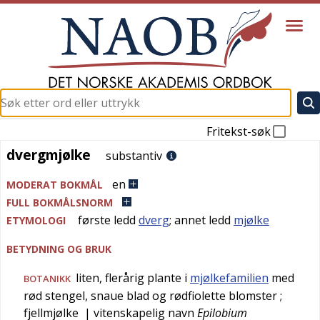
Fritekst-søk
dvergmjølke
dvergmjølke
substantiv
en
MODERAT BOKMÅL
FULL BOKMÅLSNORM
første ledd
dverg
; annet ledd
mjølke
ETYMOLOGI
BETYDNING OG BRUK
liten, flerårig plante i
mjølkefamilien
med
BOTANIKK
rød stengel, snaue blad og rødfiolette blomster
;
fjellmjølke
| vitenskapelig navn
Epilobium