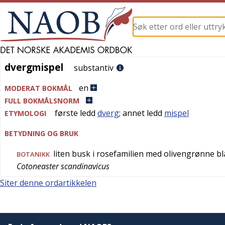
dvergmispel
dvergmispel
substantiv
en
MODERAT BOKMÅL
FULL BOKMÅLSNORM
første ledd
dverg
; annet ledd
mispel
ETYMOLOGI
BETYDNING OG BRUK
liten busk i rosefamilien med olivengrønne bl
BOTANIKK
Cotoneaster scandinavicus
Siter denne ordartikkelen