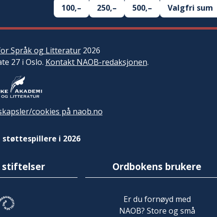
100,–
250,–
500,–
Valgfri sum
or Språk og Litteratur
2026
ate 27 i Oslo.
Kontakt NAOB-redaksjonen
.
kapsler/cookies på naob.no
 støttespillere i 2026
 stiftelser
Ordbokens brukere
Er du fornøyd med
NAOB? Store og små