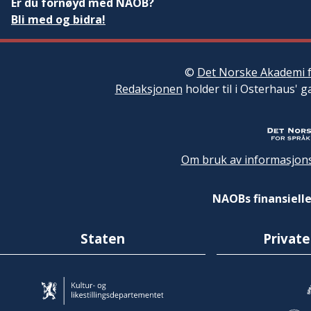
Er du fornøyd med NAOB?
Bli med og bidra!
©
Det Norske Akademi f
Redaksjonen
holder til i Osterhaus' g
Om bruk av informasjons
NAOBs finansielle
Staten
Private