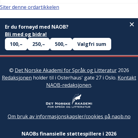
Siter denne ordartikkelen
Er du fornøyd med NAOB?
Bli med og bidra!
100,–
250,–
500,–
Valgfri sum
©
Det Norske Akademi for Språk og Litteratur
2026
Redaksjonen
holder til i Osterhaus' gate 27 i Oslo.
Kontakt
NAOB-redaksjonen
.
Om bruk av informasjonskapsler/cookies på naob.no
NAOBs finansielle støttespillere i 2026