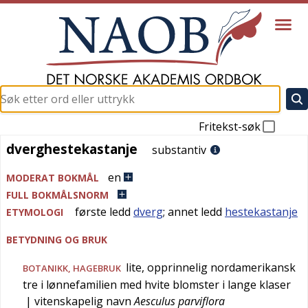
Fritekst-søk
dverghestekastanje
dverghestekastanje
substantiv
en
MODERAT BOKMÅL
FULL BOKMÅLSNORM
første ledd
dverg
; annet ledd
hestekastanje
ETYMOLOGI
BETYDNING OG BRUK
lite, opprinnelig nordamerikansk
BOTANIKK
,
HAGEBRUK
tre i lønnefamilien med hvite blomster i lange klaser
| vitenskapelig navn
Aesculus parviflora