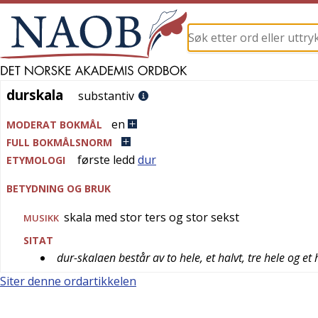
durskala
durskala
substantiv
en
MODERAT BOKMÅL
FULL BOKMÅLSNORM
første ledd
dur
ETYMOLOGI
BETYDNING OG BRUK
skala med stor ters og stor sekst
MUSIKK
SITAT
dur-skalaen består av to hele, et halvt, tre hele og et h
Siter denne ordartikkelen