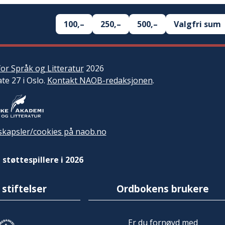
100,–
250,–
500,–
Valgfri sum
or Språk og Litteratur
2026
ate 27 i Oslo.
Kontakt NAOB-redaksjonen
.
kapsler/cookies på naob.no
 støttespillere i 2026
 stiftelser
Ordbokens brukere
Er du fornøyd med