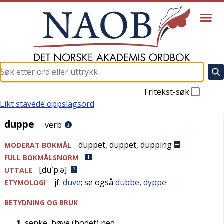
Fritekst-søk
Likt stavede oppslagsord
duppe
duppe
verb
duppet
,
duppet
,
dupping
MODERAT BOKMÅL
FULL BOKMÅLSNORM
[du`p:ə]
UTTALE
jf.
duve
; se også
dubbe
,
dyppe
ETYMOLOGI
BETYDNING OG BRUK
1
senke, bøye (hodet) ned