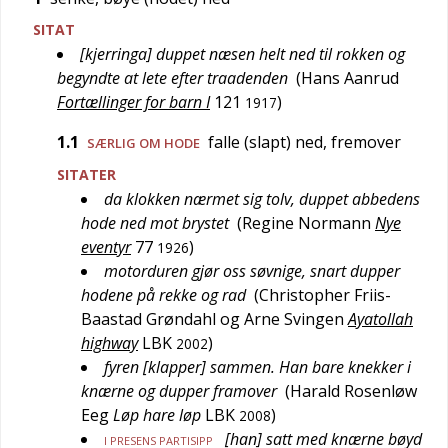
SITAT
[kjerringa] duppet næsen helt ned til rokken og
begyndte at lete efter traadenden
(
Hans Aanrud
Fortællinger for barn I
121
)
1917
1.1
falle (slapt) ned, fremover
SÆRLIG OM HODE
SITATER
da klokken nærmet sig tolv, duppet abbedens
hode ned mot brystet
(
Regine Normann
Nye
eventyr
77
)
1926
motorduren gjør oss søvnige, snart dupper
hodene på rekke og rad
(
Christopher Friis-
Baastad Grøndahl og Arne Svingen
Ayatollah
highway
LBK
)
2002
fyren [klapper] sammen. Han bare knekker i
knærne og dupper framover
(
Harald Rosenløw
Eeg
Løp hare løp
LBK
)
2008
[han] satt med knærne bøyd
I PRESENS PARTISIPP