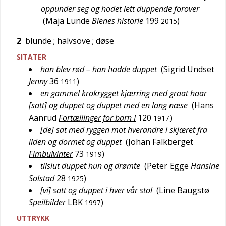
oppunder seg og hodet lett duppende forover
(
Maja Lunde
Bienes historie
199
)
2015
2
blunde
; halvsove
; døse
SITATER
han blev rød – han hadde duppet
(
Sigrid Undset
Jenny
36
)
1911
en gammel krokrygget kjærring med graat haar
[satt] og duppet og duppet med en lang næse
(
Hans
Aanrud
Fortællinger for barn I
120
)
1917
[de] sat med ryggen mot hverandre i skjæret fra
ilden og dormet og duppet
(
Johan Falkberget
Fimbulvinter
73
)
1919
tilslut duppet hun og drømte
(
Peter Egge
Hansine
Solstad
28
)
1925
[vi] satt og duppet i hver vår stol
(
Line Baugstø
Speilbilder
LBK
)
1997
UTTRYKK