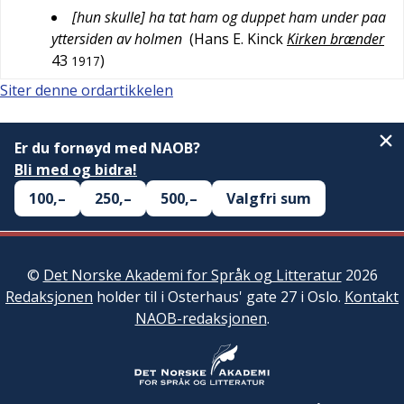
[hun skulle] ha tat ham og duppet ham under paa
yttersiden av holmen
(
Hans E. Kinck
Kirken brænder
43
)
1917
Siter denne ordartikkelen
Er du fornøyd med NAOB?
Bli med og bidra!
100,–
250,–
500,–
Valgfri sum
©
Det Norske Akademi for Språk og Litteratur
2026
Redaksjonen
holder til i Osterhaus' gate 27 i Oslo.
Kontakt
NAOB-redaksjonen
.