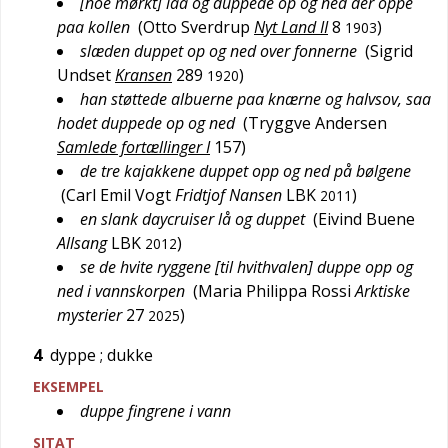
[noe mørkt] laa og duppede op og ned der oppe
paa kollen
(
Otto Sverdrup
Nyt Land II
8
)
1903
slæden duppet op og ned over fonnerne
(
Sigrid
Undset
Kransen
289
)
1920
han støttede albuerne paa knærne og halvsov, saa
hodet duppede op og ned
(
Tryggve Andersen
Samlede fortællinger I
157
)
de tre kajakkene duppet opp og ned på bølgene
(
Carl Emil Vogt
Fridtjof Nansen
LBK
)
2011
en slank daycruiser lå og duppet
(
Eivind Buene
Allsang
LBK
)
2012
se de hvite ryggene [til hvithvalen] duppe opp og
ned i vannskorpen
(
Maria Philippa Rossi
Arktiske
mysterier
27
)
2025
4
dyppe
; dukke
EKSEMPEL
duppe fingrene i vann
SITAT