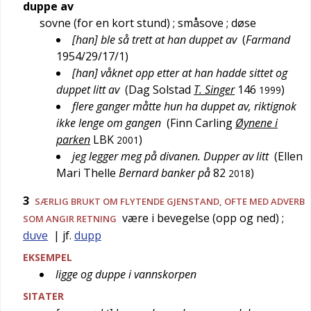
duppe av
sovne (for en kort stund)
; småsove
; døse
[han] ble så trett at han duppet av
(
Farmand
1954/29/17/1
)
[han] våknet opp etter at han hadde sittet og
duppet litt av
(
Dag Solstad
T. Singer
146
)
1999
flere ganger måtte hun ha duppet av, riktignok
ikke lenge om gangen
(
Finn Carling
Øynene i
parken
LBK
)
2001
jeg legger meg på divanen. Dupper av litt
(
Ellen
Mari Thelle
Bernard banker på
82
)
2018
3
SÆRLIG BRUKT OM FLYTENDE GJENSTAND, OFTE MED ADVERB
være i bevegelse (opp og ned)
;
SOM ANGIR RETNING
duve
| jf.
dupp
EKSEMPEL
ligge og duppe i vannskorpen
SITATER