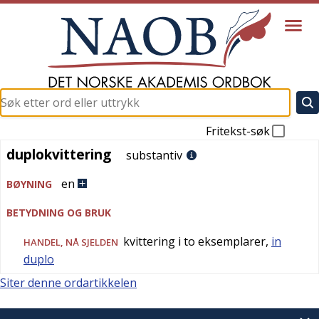
Fritekst-søk
duplokvittering
duplokvittering
substantiv
en
BØYNING
BETYDNING OG BRUK
kvittering i to eksemplarer,
in
HANDEL
,
NÅ SJELDEN
duplo
Siter denne ordartikkelen