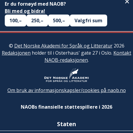
Er du fornøyd med NAOB?
Bli med og bidra!
100,–
250,–
500,–
Valgfri sum
©
Det Norske Akademi for Språk og Litteratur
2026
Redaksjonen
holder til i Osterhaus' gate 27 i Oslo.
Kontakt
NAOB-redaksjonen
.
Om bruk av informasjonskapsler/cookies på naob.no
NAOBs finansielle støttespillere i 2026
Staten