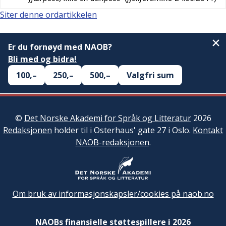
Siter denne ordartikkelen
Er du fornøyd med NAOB?
Bli med og bidra!
100,–
250,–
500,–
Valgfri sum
©
Det Norske Akademi for Språk og Litteratur
2026
Redaksjonen
holder til i Osterhaus' gate 27 i Oslo.
Kontakt
NAOB-redaksjonen
.
Om bruk av informasjonskapsler/cookies på naob.no
NAOBs finansielle støttespillere i 2026