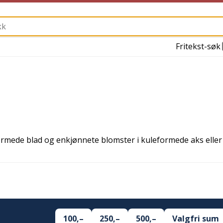
Fritekst-søk
ormede blad og enkjønnete blomster i kuleformede aks eller
100,–
250,–
500,–
Valgfri sum