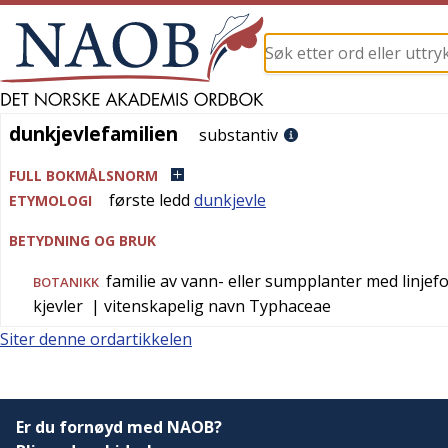
dunkjevlefamilien
dunkjevlefamilien
substantiv
FULL BOKMÅLSNORM
første ledd
dunkjevle
ETYMOLOGI
BETYDNING OG BRUK
familie av vann- eller sumpplanter med linjef
BOTANIKK
kjevler
| vitenskapelig navn
Typhaceae
Siter denne ordartikkelen
Er du fornøyd med NAOB?