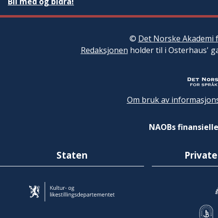
Bli med og bidra!
©
Det Norske Akademi f
Redaksjonen
holder til i Osterhaus' g
Om bruk av informasjons
NAOBs finansielle
Staten
Private