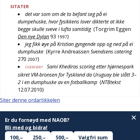
SITATER
det var som om de to befant seg på ei
dumpehuske, hvor fysikkens lover dikterte at ikke
begge skulle sveve i lufta samtidig
(
Torgrim Eggen
Den nye Dylan
93
)
1997
jeg fikk øye på Kristian gyngende opp og ned på ei
dumphuske
(
Kyrre Andreassen
Svendsens catering
270
)
2007
Sami Khediras scoring etter hjørnespark
OVERFØRT
sikret VM-bronsen for Tyskland da Uruguay ble slått 3–
2 i en dumphuske av en fotballkamp
(
NTBtekst
12.07.2010
)
Siter denne ordartikkelen
Er du fornøyd med NAOB?
Bli med og bidra!
100,–
250,–
500,–
Valgfri sum