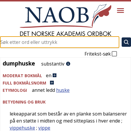
Fritekst-søk
dumphuske
dumphuske
substantiv
en
MODERAT BOKMÅL
FULL BOKMÅLSNORM
annet ledd
huske
ETYMOLOGI
BETYDNING OG BRUK
lekeapparat som består av en planke som balanserer
på en støtte i midten og med sitteplass i hver ende
;
vippehuske
;
vippe