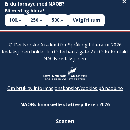
Er du fornøyd med NAOB?
Bli med og bidra!
100,–
250,–
500,–
Valgfri sum
©
Det Norske Akademi for Språk og Litteratur
2026
Redaksjonen
holder til i Osterhaus' gate 27 i Oslo.
Kontakt
NAOB-redaksjonen
.
Om bruk av informasjonskapsler/cookies på naob.no
NAOBs finansielle støttespillere i 2026
Staten