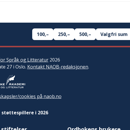
100,–
250,–
500,–
Valgfri sum
or Språk og Litteratur
2026
ate 27 i Oslo.
Kontakt NAOB-redaksjonen
.
kapsler/cookies på naob.no
 støttespillere i 2026
 stiftelser
Ordbokens brukere