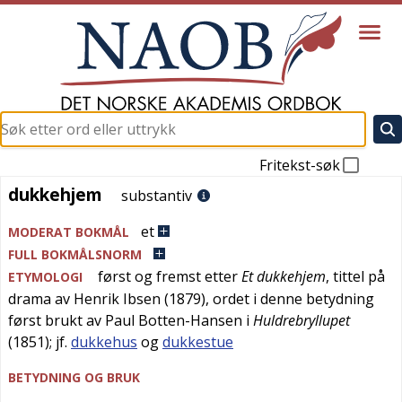
Fritekst-søk
dukkehjem
dukkehjem
substantiv
et
MODERAT BOKMÅL
FULL BOKMÅLSNORM
først og fremst etter
Et dukkehjem
, tittel på
ETYMOLOGI
drama av
Henrik Ibsen
(1879), ordet i denne betydning
først brukt av Paul Botten-Hansen i
Huldrebryllupet
(1851); jf.
dukkehus
og
dukkestue
BETYDNING OG BRUK