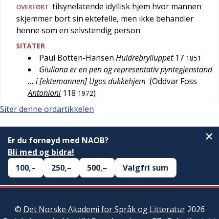
tilsynelatende idyllisk hjem hvor mannen
OVERFØRT
skjemmer bort sin ektefelle, men ikke behandler
henne som en selvstendig person
SITATER
Paul Botten-Hansen
Huldrebrylluppet
17
1851
Giuliana er en pen og representativ pyntegjenstand
… i [ektemannen] Ugos dukkehjem
(
Oddvar Foss
Antonioni
118
)
1972
Siter denne ordartikkelen
Er du fornøyd med NAOB?
Bli med og bidra!
100,–
250,–
500,–
Valgfri sum
©
Det Norske Akademi for Språk og Litteratur
2026