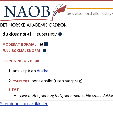
dukkeansikt
dukkeansikt
substantiv
et
MODERAT BOKMÅL
FULL BOKMÅLSNORM
BETYDNING OG BRUK
1
ansikt på en
dukke
2
pent ansikt (uten særpreg)
OVERFØRT
SITAT
Live møtte friere og halvfriere med et lite smil i dukk
Siter denne ordartikkelen