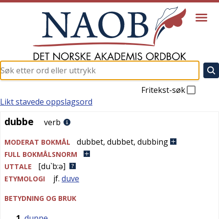
Fritekst-søk
Likt stavede oppslagsord
dubbe
dubbe
verb
dubbet
,
dubbet
,
dubbing
MODERAT BOKMÅL
FULL BOKMÅLSNORM
[du`b:ə]
UTTALE
jf.
duve
ETYMOLOGI
BETYDNING OG BRUK
1
duppe