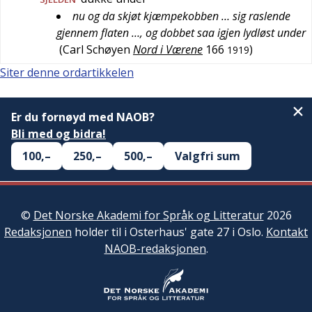
nu og da skjøt kjæmpekobben … sig raslende
gjennem flaten …, og dobbet saa igjen lydløst under
(
Carl Schøyen
Nord i Værene
166
)
1919
Siter denne ordartikkelen
Er du fornøyd med NAOB?
Bli med og bidra!
100,–
250,–
500,–
Valgfri sum
©
Det Norske Akademi for Språk og Litteratur
2026
Redaksjonen
holder til i Osterhaus' gate 27 i Oslo.
Kontakt
NAOB-redaksjonen
.