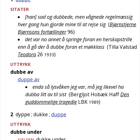
SITATER
[han] sad og dubbede, men vågnede regelmæssig
hver gang hun gjorde mine til at rejse sig
(
Bjørnstjerne
Bjørnsons fortællinger
96
)
det var no annet å springe foran en herskapstrille
enn å gå der å dubbe foran et møkklass
(
Tilla Valstad
Teodora
26
)
1933
UTTRYKK
dubbe av
duppe av
enda så lysvåken jeg var, må jeg likevel ha
dubba litt av til sist
(
Bergljot Hobæk Haff
Den
guddommelige tragedie
LBK
)
1989
2
dyppe
; dukke
;
duppe
UTTRYKK
dubbe under
dukke under
SJELDEN