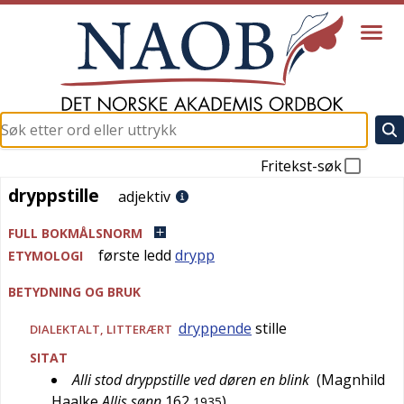
Fritekst-søk
dryppstille
dryppstille
adjektiv
FULL BOKMÅLSNORM
første ledd
drypp
ETYMOLOGI
BETYDNING OG BRUK
dryppende
stille
DIALEKTALT
,
LITTERÆRT
SITAT
Alli stod dryppstille ved døren en blink
(
Magnhild
Haalke
Allis sønn
162
)
1935