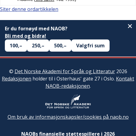
Siter denne ordartikkelen
Er du fornøyd med NAOB?
Bli med og bidra!
100,–
250,–
500,–
Valgfri sum
©
Det Norske Akademi for Språk og Litteratur
2026
Redaksjonen
holder til i Osterhaus' gate 27 i Oslo.
Kontakt
NAOB-redaksjonen
.
Om bruk av informasjonskapsler/cookies på naob.no
NAOBs finansielle støttespillere i 2026