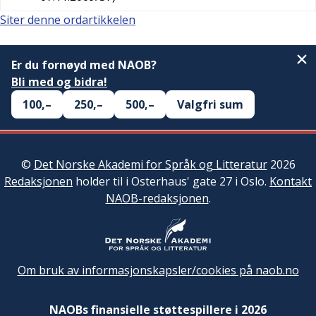
Siter denne ordartikkelen
Er du fornøyd med NAOB?
Bli med og bidra!
100,–
250,–
500,–
Valgfri sum
©
Det Norske Akademi for Språk og Litteratur
2026
Redaksjonen
holder til i Osterhaus' gate 27 i Oslo.
Kontakt
NAOB-redaksjonen
.
Om bruk av informasjonskapsler/cookies på naob.no
NAOBs finansielle støttespillere i 2026