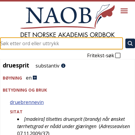
Fritekst-søk
druesprit
druesprit
substantiv
en
BØYNING
BETYDNING OG BRUK
druebrennevin
SITAT
[madeira] tilsettes druesprit (brandy) når ønsket
tørrhetsgrad er nådd under gjæringen
(
Adresseavisen
07.11.2009/37
)