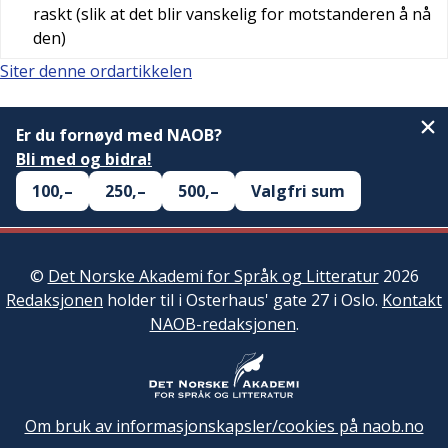
raskt (slik at det blir vanskelig for motstanderen å nå
den)
Siter denne ordartikkelen
Er du fornøyd med NAOB?
Bli med og bidra!
100,–
250,–
500,–
Valgfri sum
©
Det Norske Akademi for Språk og Litteratur
2026
Redaksjonen
holder til i Osterhaus' gate 27 i Oslo.
Kontakt
NAOB-redaksjonen
.
Om bruk av informasjonskapsler/cookies på naob.no